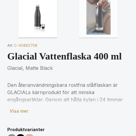
Art:
C-40862758
Glacial Vattenflaska 400 ml
Glacial, Matte Black
Den återanvändningsbara rostfria stålflaskan är
GLACIALs kärnprodukt för att minska
engångsartiklar. Genom att hålla kylan i 24 timmar
och värmen i 12 timmar kan den användas för både
Visa mer
vatten och varm dryck
Håller värme i 12 timmar - Oavsett
Produktvarianter
utomhustemperaturen håller våra flaskor din dryck