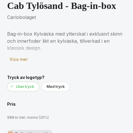
Cab Tylösand - Bag-in-box
Carlobolaget
Bag-in-box Kylväska med ytterskal i exklusivt skinn
och innerfoder likt en kylväska, tillverkad i en
klassisk design.
Visa mer
Låt ditt vin vara kallt med denna exklusiva kylväska.
Kylväskan har två stycken bärhandtag och en stor
öppning som försluts med dragkedjaför att smidigt
Tryck av logotyp?
kunna få ner bag-in-boxen. Skinnet som används till
Utan tryck
Med tryck
denna produkt är certifierat och hållbart framtaget
enligt Reach.
Pris
Volym: 3 Liter
988 kr inkl. moms (25%)