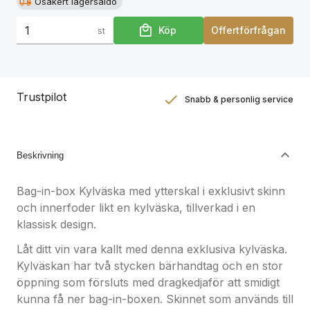
Osäkert lagersaldo
Köp
Offertförfrågan
st
Trustpilot
Snabb & personlig service
Nöjdhetsgaranti
Hållbara gåvor
Beskrivning
Bag-in-box Kylväska med ytterskal i exklusivt skinn
och innerfoder likt en kylväska, tillverkad i en
klassisk design.
Låt ditt vin vara kallt med denna exklusiva kylväska.
Kylväskan har två stycken bärhandtag och en stor
öppning som försluts med dragkedjaför att smidigt
kunna få ner bag-in-boxen. Skinnet som används till