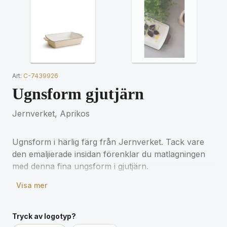
Art:
C-7439926
Ugnsform gjutjärn
Jernverket, Aprikos
Ugnsform i härlig färg från Jernverket. Tack vare
den emaljierade insidan förenklar du matlagningen
med denna fina ungsform i gjutjärn.
Visa mer
Längd: 35 cm
Bredd: 22 cm
Höjd: 6 cm
Tryck av logotyp?