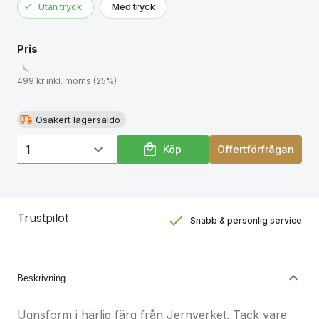
Utan tryck
Med tryck
Pris
499 kr inkl. moms (25%)
Osäkert lagersaldo
Köp
Offertförfrågan
Trustpilot
Snabb & personlig service
Nöjdhetsgaranti
Hållbara gåvor
Beskrivning
Ugnsform i härlig färg från Jernverket. Tack vare