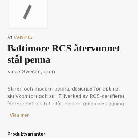
Art:
CA197462
Baltimore RCS återvunnet
stål penna
Vinga Sweden, grön
Stilren och modern penna, designad för optimal
skrivkomfort och stil. Tillverkad av RCS-certifierat
återvunnet rostfritt stål, med en gummibeläggning
på ytan för ett bekvämt grepp och en matt finish.
Visa mer
Med sitt seperata lock och clips erbjuder denna
penna både funktionalitet och elegans. Den tunna
spetsen (1,0 mm) säkerställer smidig skrivning,
Produktvarianter