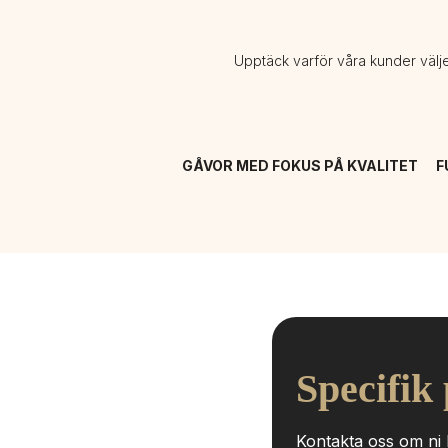
Upptäck varför våra kunder välj
GÅVOR MED FOKUS PÅ KVALITET
F
Specifik
Kontakta oss om ni h