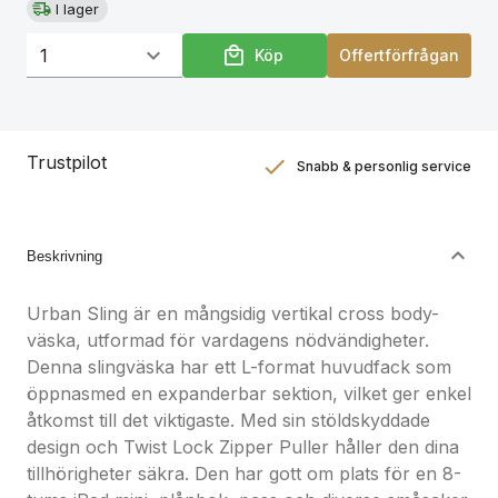
I lager
AWARE™-tracer | Varumärke: XD Design
Köp
Offertförfrågan
Trustpilot
Snabb & personlig service
Nöjdhetsgaranti
Hållbara gåvor
Beskrivning
Urban Sling är en mångsidig vertikal cross body-
väska, utformad för vardagens nödvändigheter.
Denna slingväska har ett L-format huvudfack som
öppnasmed en expanderbar sektion, vilket ger enkel
åtkomst till det viktigaste. Med sin stöldskyddade
design och Twist Lock Zipper Puller håller den dina
tillhörigheter säkra. Den har gott om plats för en 8-