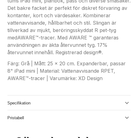
tums iPad mini, plånbok, pass och diverse småsaker.
Det bakre facket är perfekt för diskret förvaring av
kontanter, kort och värdesaker. Kombinerar
vattenavvisande, hållbarhet och stil. Slingan är
tillverkad av mjukt, beröringsskyddat R pet-tyg
medAWARE™-tracer. Med AWARE ™ garanteras
användningen av äkta återvunnet tyg. 17%
återvunnet innehåll. Registrerad design®.
Färg: Grå | Mått: 25 x 20 cm. Expanderbar, passar
8" iPad mini | Material: Vattenavvisande RPET,
AWARE™-tracer | Varumärke: XD Design
Specifikation
Pristabell