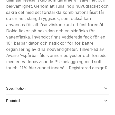
ultimata resesällskap som garanterar säkerhet och
bekvämlighet. Genom att rulla ihop huvudfacket och
säkra det med det förstärkta kombinationslåset får
du en helt stängd ryggsäck, som också kan
användas för att låsa väskan runt ett fast föremål.
Dolda fickor på baksidan och en sidoficka för
vattenflaska. Invändigt finns vadderade fack för en
16" bärbar dator och nätfickor för för bättre
organisering av dina nödvändigheter. Tillverkad av
Aware™-spårbar återvunnen polyester och försedd
med en vattenavvisande PU-beläggning med soft
touch. 11% återvunnet innehåll. Registrerad design®.
Specifikation
Pristabell