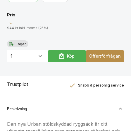
touch. 11% återvunnet innehåll. Registrerad design®.
Pris
944 kr inkl. moms (25%)
I lager
Köp
Offertförfrågan
Trustpilot
Snabb & personlig service
Nöjdhetsgaranti
Hållbara gåvor
Beskrivning
Den nya Urban stöldskyddad ryggsäck är ditt