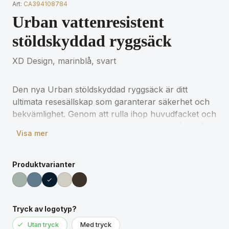
Art:
CA394108784
Urban vattenresistent
stöldskyddad ryggsäck
XD Design, marinblå, svart
Den nya Urban stöldskyddad ryggsäck är ditt
ultimata resesällskap som garanterar säkerhet och
bekvämlighet. Genom att rulla ihop huvudfacket och
säkra det med det förstärkta kombinationslåset får
Visa mer
du en helt stängd ryggsäck, som också kan
användas för att låsa väskan runt ett fast föremål.
Dolda fickor på baksidan och en sidoficka för
Produktvarianter
vattenflaska. Invändigt finns vadderade fack för en
16" bärbar dator och nätfickor för för bättre
organisering av dina nödvändigheter. Tillverkad av
Tryck av logotyp?
Aware™-spårbar återvunnen polyester och försedd
med en vattenavvisande PU-beläggning med soft
Utan tryck
Med tryck