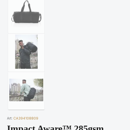
Art:
CA394108809
Impact Aware™ 285gsm