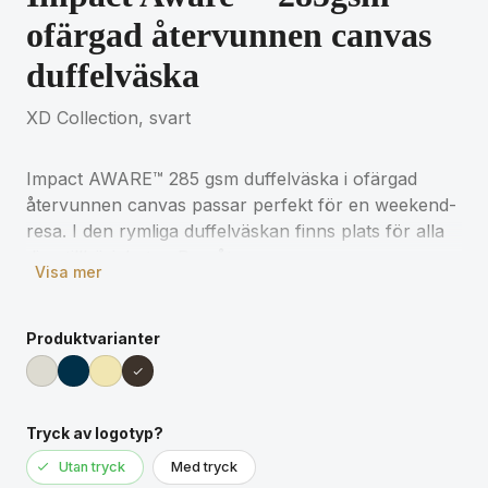
ofärgad återvunnen canvas
duffelväska
XD Collection, svart
Impact AWARE™ 285 gsm duffelväska i ofärgad
återvunnen canvas passar perfekt för en weekend-
resa. I den rymliga duffelväskan finns plats för alla
dina tillhörigheter. Den återvunna canvas som
Visa mer
använts är ofärgad, utan några kemikalier från
färgning eller blekning. Med AWARE™ spårämne
som validerar användandet av genuint återvunna
Produktvarianter
material. 2% av intäkterna för varje såld Impact-
produkt kommer att doneras till Water.org. 70%
återvunnen bomull, 30% återvunnen polyester.
Tryck av logotyp?
Utan tryck
Med tryck