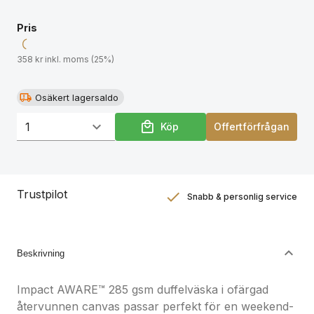
Pris
358 kr inkl. moms (25%)
Osäkert lagersaldo
Köp
Offertförfrågan
Trustpilot
Snabb & personlig service
Nöjdhetsgaranti
Hållbara gåvor
Beskrivning
Impact AWARE™ 285 gsm duffelväska i ofärgad
återvunnen canvas passar perfekt för en weekend-