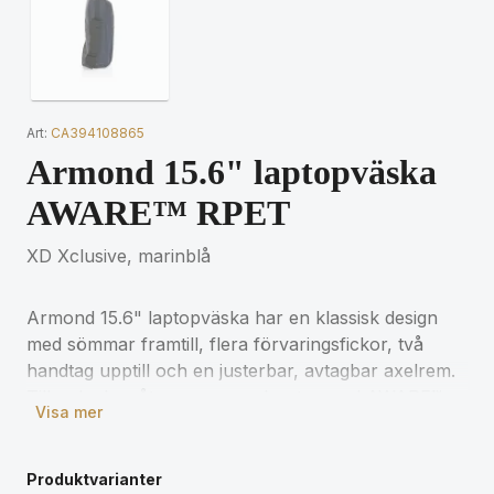
Art:
CA394108865
Armond 15.6" laptopväska
AWARE™ RPET
XD Xclusive, marinblå
Armond 15.6" laptopväska har en klassisk design
med sömmar framtill, flera förvaringsfickor, två
handtag upptill och en justerbar, avtagbar axelrem.
Tillverkad av återvunnen polyester med AWARE™-
Visa mer
spårning. 2% av intäkterna från varje såld produkt
med AWARE™ kommer att doneras till Water.org.
PVC-fri.
Produktvarianter