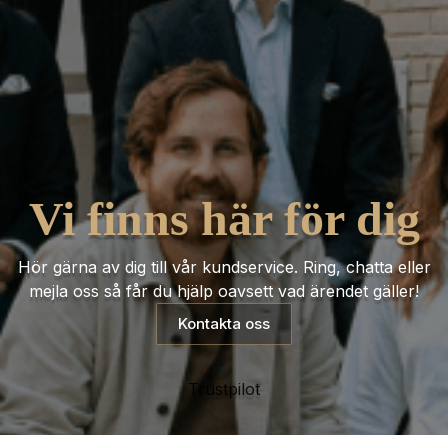
Vi finns här för dig
Hör gärna av dig till vår kundservice. Ring, chatta eller
mejla oss så får du hjälp oavsett vad ärendet gäller!
Kontakta oss
Trustpilot