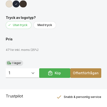
Tryck av logotyp?
Utan tryck
Med tryck
Pris
471 kr inkl. moms (25%)
I lager
Köp
Offertförfrågan
Trustpilot
Snabb & personlig service
Nöjdhetsgaranti
Hållbara gåvor