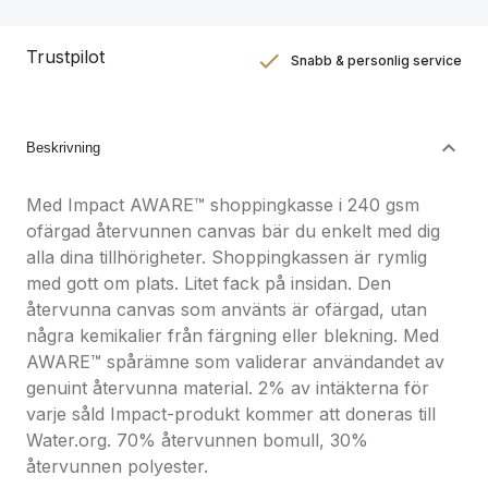
Trustpilot
Snabb & personlig service
Nöjdhetsgaranti
Hållbara gåvor
Beskrivning
Med Impact AWARE™ shoppingkasse i 240 gsm
ofärgad återvunnen canvas bär du enkelt med dig
alla dina tillhörigheter. Shoppingkassen är rymlig
med gott om plats. Litet fack på insidan. Den
återvunna canvas som använts är ofärgad, utan
några kemikalier från färgning eller blekning. Med
AWARE™ spårämne som validerar användandet av
genuint återvunna material. 2% av intäkterna för
varje såld Impact-produkt kommer att doneras till
Water.org. 70% återvunnen bomull, 30%
återvunnen polyester.