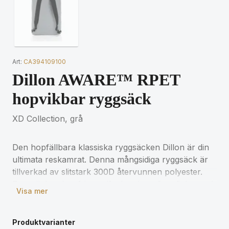
Art:
CA394109100
Dillon AWARE™ RPET
hopvikbar ryggsäck
XD Collection, grå
Den hopfällbara klassiska ryggsäcken Dillon är din
ultimata reskamrat. Denna mångsidiga ryggsäck är
tillverkad av slitstark 300D återvunnen polyester.
Ryggsäcken har 1 huvudfack och en framficka med
Visa mer
dragkedja. Den är vikbar och lätt att ta med sig om
du behöver mer kapacitet. Tillverkad av 100%
återvunnen polyester med AWARE™-spårning. 2%
Produktvarianter