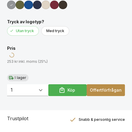
av intäkterna från varje såld Aware™-produkt
doneras till Water.org. PVC-fri.
Tryck av logotyp?
Utan tryck
Med tryck
Pris
253 kr inkl. moms (25%)
I lager
Köp
Offertförfrågan
Trustpilot
Snabb & personlig service
Nöjdhetsgaranti
Hållbara gåvor