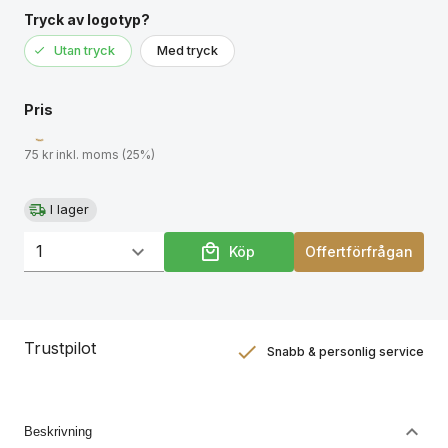
Tryck av logotyp?
Utan tryck
Med tryck
Pris
75 kr inkl. moms (25%)
I lager
Köp
Offertförfrågan
Trustpilot
Snabb & personlig service
Nöjdhetsgaranti
Hållbara gåvor
Beskrivning