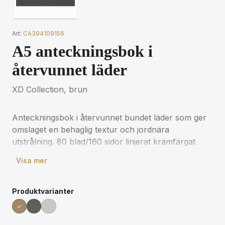
Art:
CA394109156
A5 anteckningsbok i
återvunnet läder
XD Collection, brun
Anteckningsbok i återvunnet bundet läder som ger
omslaget en behaglig textur och jordnära
utstrålning. 80 blad/160 sidor linjerat krämfärgat
återvunnet papper, 75 g/m2. 95% GRS-certifierad
Visa mer
återvinning (återvunnet läder och återvunnet
papper). Plastfritt förpackat i FSC-fodral.
Produktvarianter