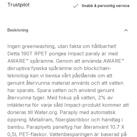
Trustpilot
Snabb & personlig service
Nöjdhetsgaranti
Hållbara gåvor
Beskrivning
Ingen greenwashing, utan fakta om hållbarhet!
Detta 190T RPET pongee Impact paraly är med
AWARE™ spårämne. Genom att använda AWARE™
disruptiva fysiska spårämne och blockchain-
teknologi kan vi bevisa vårt påstående om att
genuint återvunna material använts och att vatten
har sparats. Spara vatten och använd genuint
återvunna tyger. Med fokus på vatten, 2% av
intäkterna för varje såld Impact-produkt kommer att
doneras till Water.org. Paraply med automatisk
öppning. Metallram, fiberglasribbor och handtag i
bambu. Paraplyets paneltyg har återanvänt 10.7 X
0,5L PET-flaskor. Vattenbesparingen är baserad på