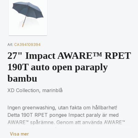
Art:
CA394109394
27" Impact AWARE™ RPET
190T auto open paraply
bambu
XD Collection, marinblå
Ingen greenwashing, utan fakta om hållbarhet!
Detta 190T RPET pongee Impact paraly är med
AWARE™ spårämne. Genom att använda AWARE™
disruptiva fysiska spårämne och blockchain-
Visa mer
teknologi kan vi bevisa vårt påstående om att