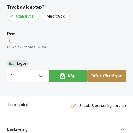
Tryck av logotyp?
Utan tryck
Med tryck
Pris
65 kr inkl. moms (25%)
I lager
Köp
Offertförfrågan
Trustpilot
Snabb & personlig service
Nöjdhetsgaranti
Hållbara gåvor
Beskrivning