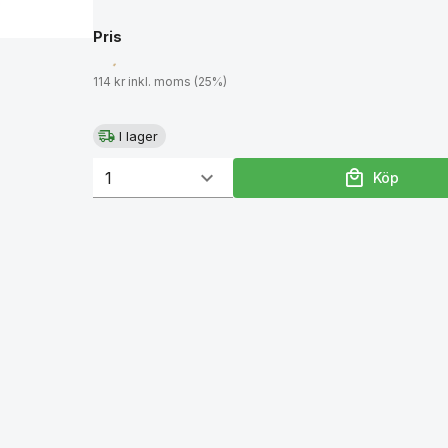
Pris
114 kr inkl. moms (25%)
I lager
Köp