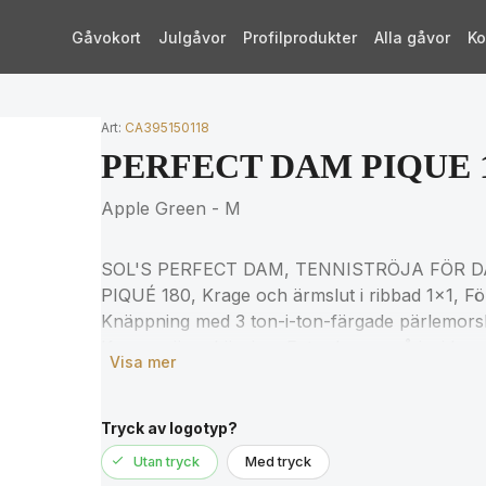
Gåvokort
Julgåvor
Profilprodukter
Alla gåvor
Ko
Art:
CA395150118
PERFECT DAM PIQUE 
Apple Green - M
SOL'S PERFECT DAM, TENNISTRÖJA FÖR DA
PIQUÉ 180, Krage och ärmslut i ribbad 1x1, Fö
Knäppning med 3 ton-i-ton-färgade pärlemor
Kroppsnära skärning, Extra knapp på insidan
Visa mer
storlekstabellen i avsnittet om produktdokumen
Tryck av logotyp?
Utan tryck
Med tryck