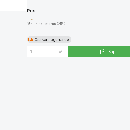
Pris
154 kr inkl. moms (25%)
Osäkert lagersaldo
Köp