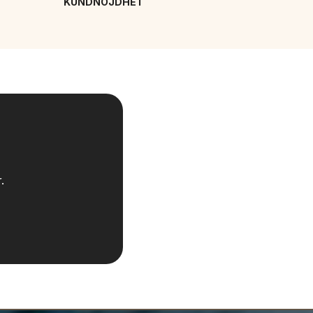
KUNDNÖJDHET
.