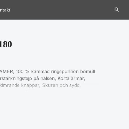
ntakt
180
MER, 100 % kammad ringspunnen bomull
rstärkningstejp på halsen, Korta ärmar,
skimrande knappar, Skuren och sydd,
 av sömmen för matchande storlekar, se
tation.