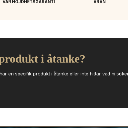
VÅR NÖJDHETSGARANTI
ÄRAN
 produkt i åtanke?
ar en specifik produkt i åtanke eller inte hittar vad ni söker