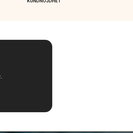
KUNDNÖJDHET
.