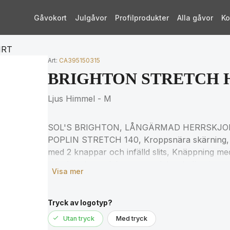
Gåvokort
Julgåvor
Profilprodukter
Alla gåvor
Ko
IRT
Art:
CA395150315
BRIGHTON STRETCH 
Ljus Himmel - M
SOL'S BRIGHTON, LÅNGÄRMAD HERRSKJORTA
POPLIN STRETCH 140, Kroppsnära skärning, 
med 2 knappar och infälld slits, Knäppning me
matchande storlekar, se storlekstabellen i av
Visa mer
Tryck av logotyp?
Utan tryck
Med tryck