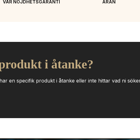
VÅR NÖJDHETSGARANTI
ÄRAN
 produkt i åtanke?
ar en specifik produkt i åtanke eller inte hittar vad ni söker