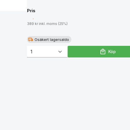
Pris
389 kr inkl. moms (25%)
Osäkert lagersaldo
Köp