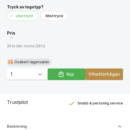
Tryck av logotyp?
Utan tryck
Med tryck
Pris
20 kr inkl. moms (25%)
Osäkert lagersaldo
Köp
Offertförfrågan
Trustpilot
Snabb & personlig service
Nöjdhetsgaranti
Hållbara gåvor
Beskrivning