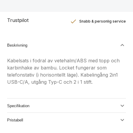
Trustpilot
Snabb & personlig service
Nöjdhetsgaranti
Hållbara gåvor
Beskrivning
Kabelsats i fodral av vetehalm/ABS med topp och
karbinhake av bambu. Locket fungerar som
telefonstativ (i horisontellt läge). Kabelingång 2in1
USB-C/A, utgång Typ-C och 2 i 1 stift.
Specifikation
Pristabell