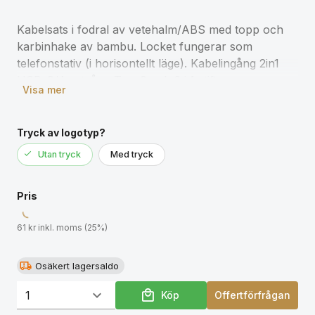
Kabelsats i fodral av vetehalm/ABS med topp och
karbinhake av bambu. Locket fungerar som
telefonstativ (i horisontellt läge). Kabelingång 2in1
USB-C/A, utgång Typ-C och 2 i 1 stift.
Visa mer
Tryck av logotyp?
Utan tryck
Med tryck
Pris
61 kr inkl. moms (25%)
Osäkert lagersaldo
Köp
Offertförfrågan