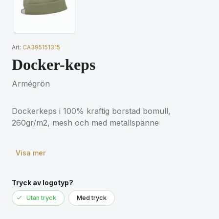
Art:
CA395151315
Docker-keps
Armégrön
Dockerkeps i 100% kraftig borstad bomull,
260gr/m2, mesh och med metallspänne
Visa mer
Tryck av logotyp?
Utan tryck
Med tryck