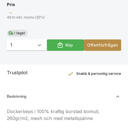
Pris
49 kr inkl. moms (25%)
I lager
Köp
Offertförfrågan
Trustpilot
Snabb & personlig service
Nöjdhetsgaranti
Hållbara gåvor
Beskrivning
Dockerkeps i 100% kraftig borstad bomull,
260gr/m2, mesh och med metallspänne