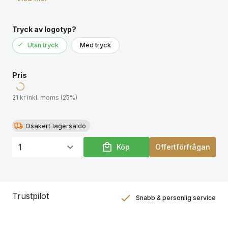
Tryck av logotyp?
Utan tryck
Med tryck
Pris
21 kr inkl. moms (25%)
Osäkert lagersaldo
Köp
Offertförfrågan
Trustpilot
Snabb & personlig service
Nöjdhetsgaranti
Hållbara gåvor