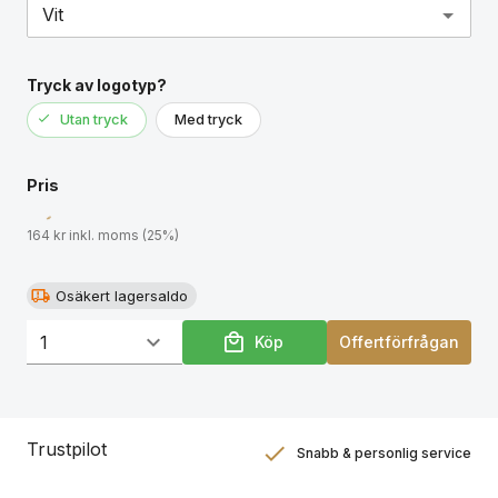
Tryck av logotyp?
Utan tryck
Med tryck
Pris
164 kr inkl. moms (25%)
Osäkert lagersaldo
Köp
Offertförfrågan
Trustpilot
Snabb & personlig service
Nöjdhetsgaranti
Hållbara gåvor