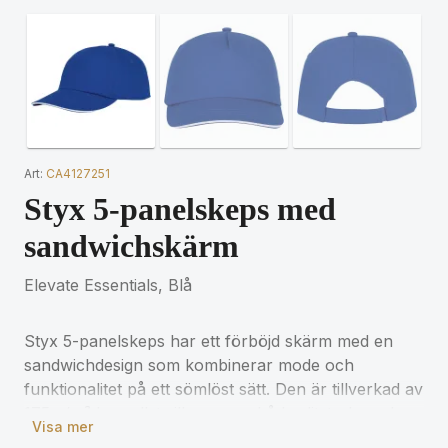
Art:
CA4127251
Styx 5-panelskeps med
sandwichskärm
Elevate Essentials, Blå
Styx 5-panelskeps har ett förböjd skärm med en
sandwichdesign som kombinerar mode och
funktionalitet på ett sömlöst sätt. Den är tillverkad av
175 g/m² bomullstwill som ger både slitstyrka och en
Visa mer
mjuk känsla som andas. De broderade öljetterna ger