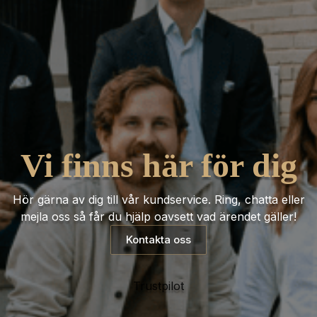
Vi finns här för dig
Hör gärna av dig till vår kundservice. Ring, chatta eller
mejla oss så får du hjälp oavsett vad ärendet gäller!
Kontakta oss
Trustpilot