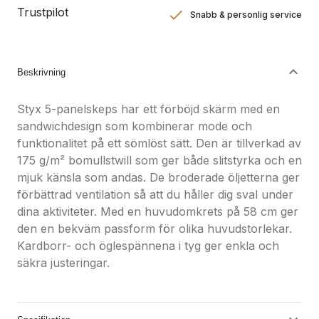
Trustpilot
Snabb & personlig service
Nöjdhetsgaranti
Hållbara gåvor
Beskrivning
Styx 5-panelskeps har ett förböjd skärm med en
sandwichdesign som kombinerar mode och
funktionalitet på ett sömlöst sätt. Den är tillverkad av
175 g/m² bomullstwill som ger både slitstyrka och en
mjuk känsla som andas. De broderade öljetterna ger
förbättrad ventilation så att du håller dig sval under
dina aktiviteter. Med en huvudomkrets på 58 cm ger
den en bekväm passform för olika huvudstorlekar.
Kardborr- och öglespännena i tyg ger enkla och
säkra justeringar.