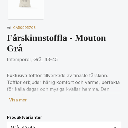
Art:
CA50995708
Fårskinnstoffla - Mouton
Grå
Intemporel, Grå, 43-45
Exklusiva tofflor tillverkade av finaste fårskinn.
Tofflor erbjuder härlig komfort och värme, perfekta
för kalla dagar och mysiga kvällar hemma. Den
ankelhöga designen pryds av en bred
Visa mer
fårskinnskrage som omfamnar dina fötter. Den
mjuka sulan i mocka säkerställer en bekväm och
halkfri gång. Levereras i en elegant skopåse av
Produktvarianter
bomull.