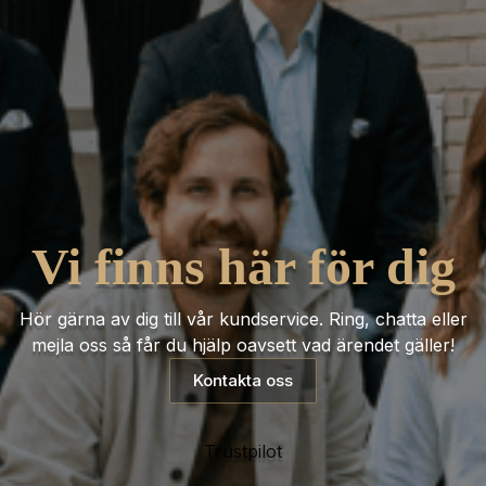
Vi finns här för dig
Hör gärna av dig till vår kundservice. Ring, chatta eller
mejla oss så får du hjälp oavsett vad ärendet gäller!
Kontakta oss
Trustpilot