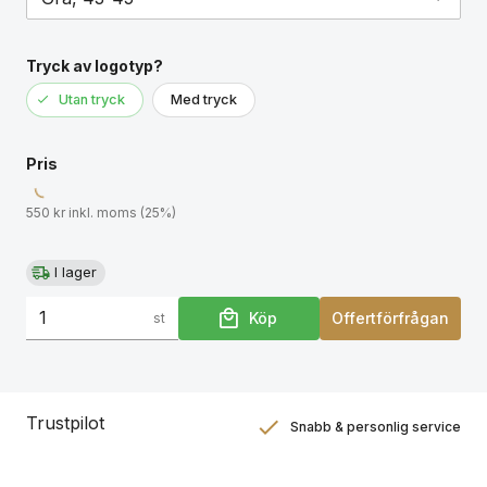
Färg: Grå, storlek L | Mått: L (ca 40-42) | Material:
Fårskinn, mockasula | Varumärke: Intemporel
Tryck av logotyp?
Utan tryck
Med tryck
Pris
550 kr inkl. moms (25%)
I lager
Köp
Offertförfrågan
st
Trustpilot
Snabb & personlig service
Nöjdhetsgaranti
Hållbara gåvor