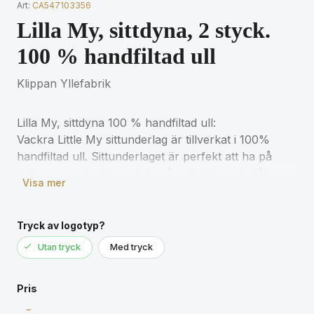
Art:
CA547103356
Lilla My, sittdyna, 2 styck.
100 % handfiltad ull
Klippan Yllefabrik
Lilla My, sittdyna 100 % handfiltad ull:
Vackra Little My sittunderlag är tillverkat i 100%
handfiltad ull. Sittunderlaget är perfekt att ha på
balkongen eller ta med sig på utflykten och håller
Visa mer
dig varm under kalla dagar.
Handtvätta separat i kallt vatten. Torktumla ej.
Tryck av logotyp?
Använd ej blekmedel.
Utan tryck
Med tryck
Färg: Flerfärg (Lilla My) | Mått: 2 st, Ø ca 35 cm |
Pris
Material: 100% handfiltad ull | Varumärke: Klippan
Yllefabrik