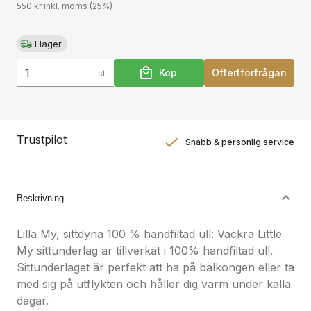
550 kr inkl. moms (25%)
I lager
Köp
Offertförfrågan
st
Trustpilot
Snabb & personlig service
Nöjdhetsgaranti
Hållbara gåvor
Beskrivning
Lilla My, sittdyna 100 % handfiltad ull: Vackra Little
My sittunderlag är tillverkat i 100% handfiltad ull.
Sittunderlaget är perfekt att ha på balkongen eller ta
med sig på utflykten och håller dig varm under kalla
dagar.