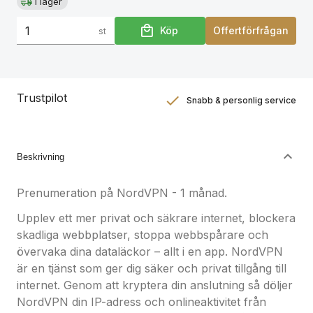
Erbjudandet gäller inte för nuvarande NordVPN-
I lager
kunder. Om du redan har ett aktivt abonnemang
Köp
Offertförfrågan
st
behöver du säga upp det och låta det löpa ut innan
du kan aktivera denna produkt.
Trustpilot
Snabb & personlig service
Nöjdhetsgaranti
Hållbara gåvor
Beskrivning
Prenumeration på NordVPN - 1 månad.
Upplev ett mer privat och säkrare internet, blockera
skadliga webbplatser, stoppa webbspårare och
övervaka dina dataläckor – allt i en app. NordVPN
är en tjänst som ger dig säker och privat tillgång till
internet. Genom att kryptera din anslutning så döljer
NordVPN din IP-adress och onlineaktivitet från