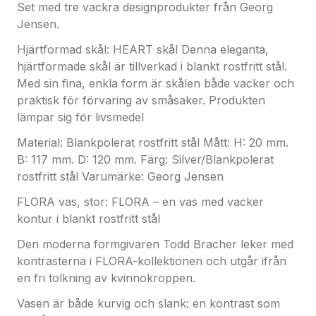
Set med tre vackra designprodukter från Georg
och inte symmetrisk, ett drag han också har lånat
Jensen.
från naturen. Det är de skarpa vinklarna och mjuka
Hjärtformad skål: HEART skål Denna eleganta,
kurvorna som gör vasen så vacker.
hjärtformade skål är tillverkad i blankt rostfritt stål.
Med sin fina, enkla form är skålen både vacker och
Den spegelblanka ytan reflekterar blommorna och
praktisk för förvaring av småsaker. Produkten
skapar en dramatisk effekt som framhäver
lämpar sig för livsmedel
blommornas naturliga färg och struktur.
Tillsammans skapar vasen och dess innehåll en unik
Material: Blankpolerat rostfritt stål Mått: H: 20 mm.
presentation som ändrar sig med varje
B: 117 mm. D: 120 mm. Färg: Silver/Blankpolerat
blomsterarrangemang.
rostfritt stål Varumärke: Georg Jensen
FLORA vas, stor: FLORA – en vas med vacker
En iögonenfallande kombination av natur och
kontur i blankt rostfritt stål
hantverksskicklighet.
Den moderna formgivaren Todd Bracher leker med
Material: Rostfritt stål, blankt rostfritt stål
kontrasterna i FLORA-kollektionen och utgår ifrån
Mått: H: 500 mm.
en fri tolkning av kvinnokroppen.
Vasen är både kurvig och slank: en kontrast som
BLOOM saltkar och sked: