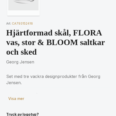
Art:
CA793152416
Hjärtformad skål, FLORA
vas, stor & BLOOM saltkar
och sked
Georg Jensen
Set med tre vackra designprodukter från Georg
Jensen.
Hjärtformad skål:
Visa mer
HEART skål
Denna eleganta, hjärtformade skål är tillverkad i
blankt rostfritt stål. Med sin fina, enkla form är
Tryck av logotyp?