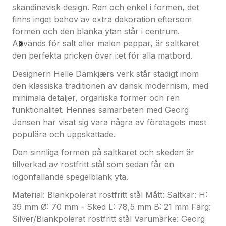
skandinavisk design. Ren och enkel i formen, det
finns inget behov av extra dekoration eftersom
Material: Blankpolerat rostfritt stål
formen och den blanka ytan står i centrum.
Mått: Saltkar: H: 39 mm Ø: 70 mm - Sked L: 78,5
Används för salt eller malen peppar, är saltkaret
mm B: 21 mm
den perfekta pricken över i:et för alla matbord.
Färg: Silver/Blankpolerat rostfritt stål
Varumärke: Georg Jensen
Designern Helle Damkjærs verk står stadigt inom
den klassiska traditionen av dansk modernism, med
minimala detaljer, organiska former och ren
funktionalitet. Hennes samarbeten med Georg
Jensen har visat sig vara några av företagets mest
populära och uppskattade.
Den sinnliga formen på saltkaret och skeden är
tillverkad av rostfritt stål som sedan får en
iögonfallande spegelblank yta.
Material: Blankpolerat rostfritt stål Mått: Saltkar: H:
39 mm Ø: 70 mm - Sked L: 78,5 mm B: 21 mm Färg:
Silver/Blankpolerat rostfritt stål Varumärke: Georg