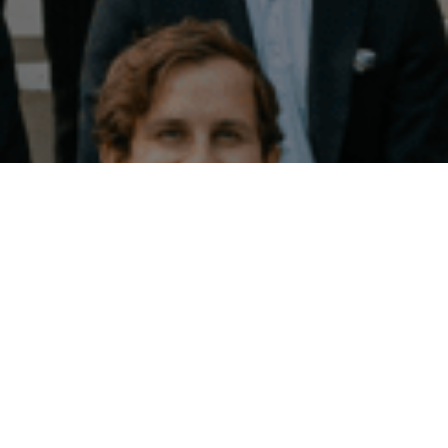
Vi finns här för dig
Hör gärna av dig till vår kundservice. Ring, chatta eller
mejla oss så får du hjälp oavsett vad ärendet gäller!
Kontakta oss
Trustpilot