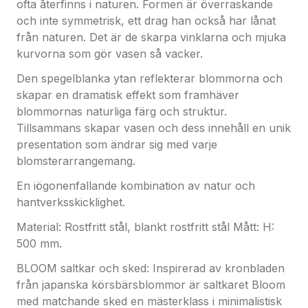
ofta återfinns i naturen. Formen är överraskande
Inspirerad av kronbladen från japanska
och inte symmetrisk, ett drag han också har lånat
körsbärsblommor är saltkaret Bloom med
från naturen. Det är de skarpa vinklarna och mjuka
matchande sked en mästerklass i minimalistisk
kurvorna som gör vasen så vacker.
skandinavisk design. Ren och enkel i formen, det
finns inget behov av extra dekoration eftersom
Den spegelblanka ytan reflekterar blommorna och
formen och den blanka ytan står i centrum.
skapar en dramatisk effekt som framhäver
Används för salt eller malen peppar, är saltkaret
blommornas naturliga färg och struktur.
den perfekta pricken över i:et för alla matbord.
Tillsammans skapar vasen och dess innehåll en unik
presentation som ändrar sig med varje
Designern Helle Damkjærs verk står stadigt inom
blomsterarrangemang.
den klassiska traditionen av dansk modernism, med
En iögonenfallande kombination av natur och
minimala detaljer, organiska former och ren
hantverksskicklighet.
funktionalitet. Hennes samarbeten med Georg
Jensen har visat sig vara några av företagets mest
Material: Rostfritt stål, blankt rostfritt stål Mått: H:
populära och uppskattade.
500 mm.
BLOOM saltkar och sked: Inspirerad av kronbladen
Den sinnliga formen på saltkaret och skeden är
från japanska körsbärsblommor är saltkaret Bloom
tillverkad av rostfritt stål som sedan får en
med matchande sked en mästerklass i minimalistisk
iögonfallande spegelblank yta.