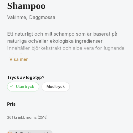
Shampoo
Vakinme, Daggmossa
Ett naturligt och milt schampo som är baserat på
naturliga och/eller ekologiska ingredienser.
Innehåller björkekstrakt och aloe vera för lugnande
och vårdande egenskaper.
Visa mer
Volym: 500 ml
Tryck av logotyp?
Utan tryck
Med tryck
Pris
261 kr inkl. moms (25%)