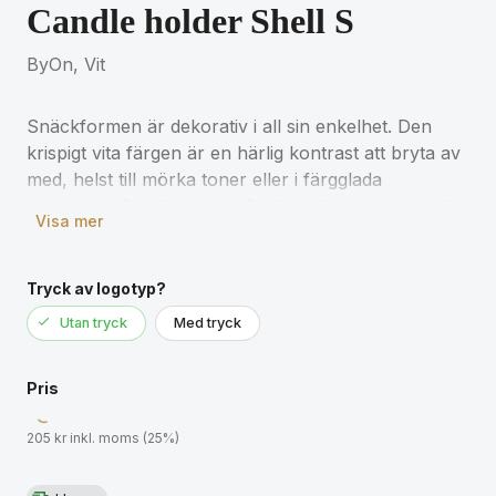
Candle holder Shell S
ByOn, Vit
Snäckformen är dekorativ i all sin enkelhet. Den
krispigt vita färgen är en härlig kontrast att bryta av
med, helst till mörka toner eller i färgglada
dukningar. Candle holder Shell är tillverkad i porslin
Visa mer
och kommer till sin rätt i alla sammanhang – i
badrummet, i köket eller på sängbordet med
smycken intill.
Tryck av logotyp?
Utan tryck
Med tryck
Pris
205 kr inkl. moms (25%)