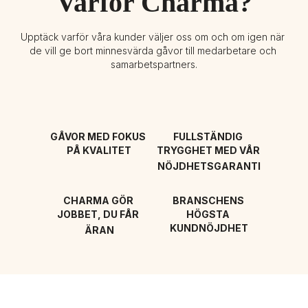
Varför Charma?
Upptäck varför våra kunder väljer oss om och om igen när 
de vill ge bort minnesvärda gåvor till medarbetare och 
samarbetspartners.
GÅVOR MED FOKUS 
FULLSTÄNDIG 
PÅ KVALITET
TRYGGHET MED VÅR 
NÖJDHETSGARANTI
CHARMA GÖR 
BRANSCHENS 
JOBBET, DU FÅR 
HÖGSTA 
KUNDNÖJDHET
ÄRAN