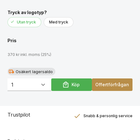
Tryck av logotyp?
Utan tryck
Med tryck
Pris
370 kr inkl. moms (25%)
Osäkert lagersaldo
Köp
Offertförfrågan
Trustpilot
Snabb & personlig service
Nöjdhetsgaranti
Hållbara gåvor