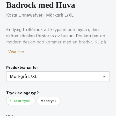
Badrock med Huva
Kosta Linnewäfveri, Mörkgrå L/XL
En lyxig frottérock att krypa in och mysa i, den
sköna känslan förstärks av huvan. Rocken har en
modern design och kommer med en brodyr, KL på
fickan.
Visa mer
450g/m²
Produktvarianter
Tryck av logotyp?
Utan tryck
Med tryck