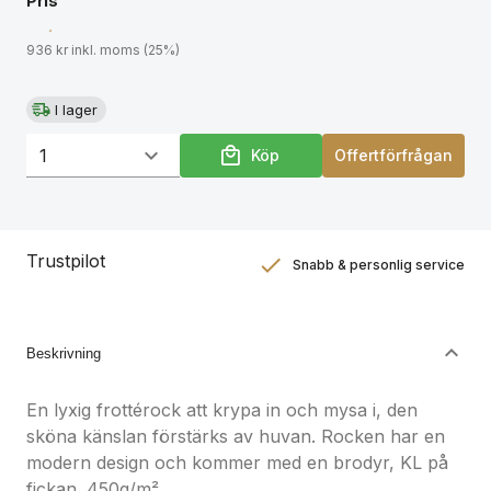
Pris
936 kr inkl. moms (25%)
I lager
Köp
Offertförfrågan
Trustpilot
Snabb & personlig service
Nöjdhetsgaranti
Hållbara gåvor
Beskrivning
En lyxig frottérock att krypa in och mysa i, den
sköna känslan förstärks av huvan. Rocken har en
modern design och kommer med en brodyr, KL på
fickan. 450g/m²