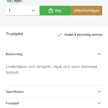
I lager
Köp
Offertförfrågan
Trustpilot
Snabb & personlig service
Nöjdhetsgaranti
Hållbara gåvor
Beskrivning
Underlakan och örngott i mjuk och skön kammad
bomull.
Specifikation
Pristabell