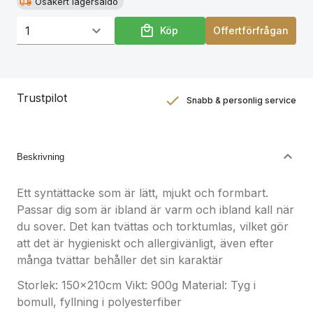
Osäkert lagersaldo
Köp
Offertförfrågan
Trustpilot
Snabb & personlig service
Nöjdhetsgaranti
Hållbara gåvor
Beskrivning
Ett syntättacke som är lätt, mjukt och formbart.
Passar dig som är ibland är varm och ibland kall när
du sover. Det kan tvättas och torktumlas, vilket gör
att det är hygieniskt och allergivänligt, även efter
många tvättar behåller det sin karaktär
Storlek: 150x210cm Vikt: 900g Material: Tyg i
bomull, fyllning i polyesterfiber