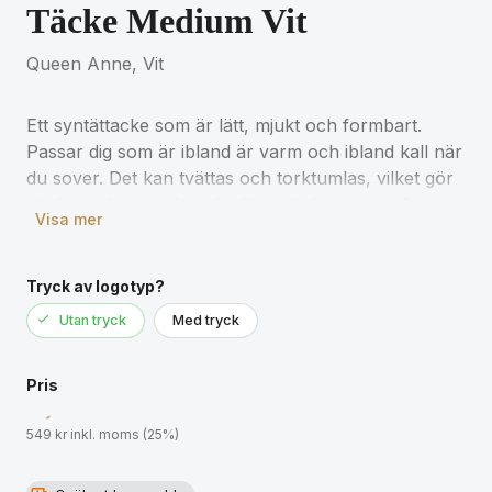
Täcke Medium Vit
Queen Anne, Vit
Ett syntättacke som är lätt, mjukt och formbart.
Passar dig som är ibland är varm och ibland kall när
du sover. Det kan tvättas och torktumlas, vilket gör
att det är hygieniskt och allergivänligt, även efter
Visa mer
många tvättar behåller det sin karaktär
Storlek: 150x210cm
Tryck av logotyp?
Vikt: 900g
Utan tryck
Med tryck
Material: Tyg i bomull, fyllning i polyesterfiber
Pris
549 kr inkl. moms (25%)