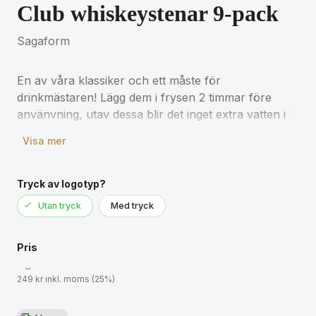
Club whiskeystenar 9-pack
Sagaform
En av våra klassiker och ett måste för
drinkmästaren! Lägg dem i frysen 2 timmar före
använvning, utav dessa blir det inget extra vatten i
din dryck som det annars blir av vanliga isbitar, och
Visa mer
din dryck behåller sin smak. En populär present
som levereras i en fin gåvoask., Täljsten., 0,022kg
Mått: 20 x 20 x 20 mm
Tryck av logotyp?
Utan tryck
Med tryck
Pris
249 kr inkl. moms (25%)