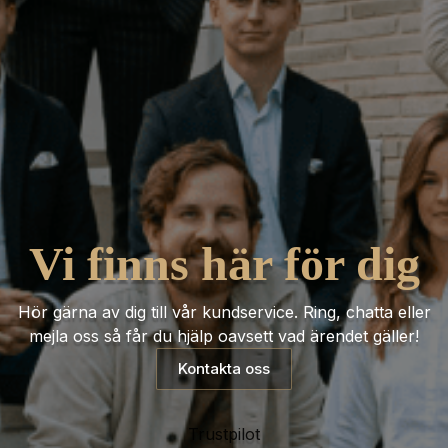
Vi finns här för dig
Hör gärna av dig till vår kundservice. Ring, chatta eller
mejla oss så får du hjälp oavsett vad ärendet gäller!
Kontakta oss
Trustpilot