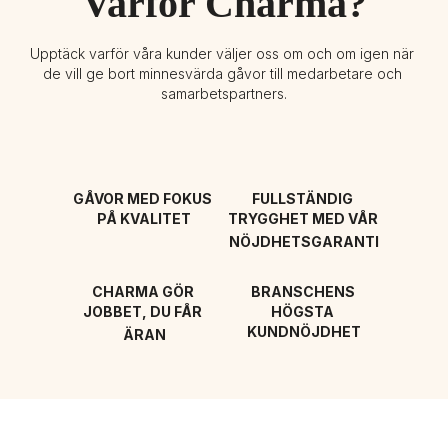
Varför Charma?
Upptäck varför våra kunder väljer oss om och om igen när 
de vill ge bort minnesvärda gåvor till medarbetare och 
samarbetspartners.
GÅVOR MED FOKUS 
FULLSTÄNDIG 
PÅ KVALITET
TRYGGHET MED VÅR 
NÖJDHETSGARANTI
CHARMA GÖR 
BRANSCHENS 
JOBBET, DU FÅR 
HÖGSTA 
KUNDNÖJDHET
ÄRAN