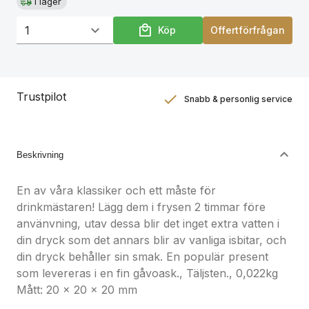
I lager
Köp
Offertförfrågan
Trustpilot
Snabb & personlig service
Nöjdhetsgaranti
Hållbara gåvor
Beskrivning
En av våra klassiker och ett måste för
drinkmästaren! Lägg dem i frysen 2 timmar före
använvning, utav dessa blir det inget extra vatten i
din dryck som det annars blir av vanliga isbitar, och
din dryck behåller sin smak. En populär present
som levereras i en fin gåvoask., Täljsten., 0,022kg
Mått: 20 x 20 x 20 mm