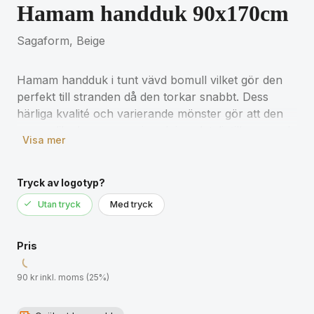
Hamam handduk 90x170cm
Sagaform, Beige
Hamam handduk i tunt vävd bomull vilket gör den
perfekt till stranden då den torkar snabbt. Dess
härliga kvalité och varierande mönster gör att den
passar lika bra som en inredningsdetalj, till exempel
Visa mer
som bordsduk på altanen eller varför inte som
picknickfilt?
Tryck av logotyp?
Handduken har fransar på kortsidorna.
Utan tryck
Med tryck
Material: Bomull
Mått: 90 x 170 cm
Pris
90 kr inkl. moms (25%)