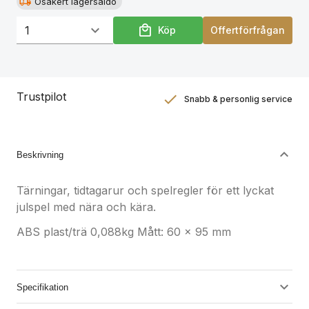
Osäkert lagersaldo
Köp
Offertförfrågan
Trustpilot
Snabb & personlig service
Nöjdhetsgaranti
Hållbara gåvor
Beskrivning
Tärningar, tidtagarur och spelregler för ett lyckat
julspel med nära och kära.
ABS plast/trä 0,088kg Mått: 60 x 95 mm
Specifikation