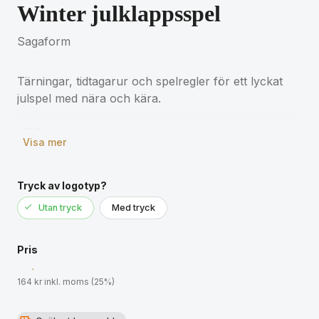
Winter julklappsspel
Sagaform
Tärningar, tidtagarur och spelregler för ett lyckat
julspel med nära och kära.
ABS plast/trä
Visa mer
0,088kg Mått:
60 x 95 mm
Tryck av logotyp?
Utan tryck
Med tryck
Pris
164 kr inkl. moms (25%)