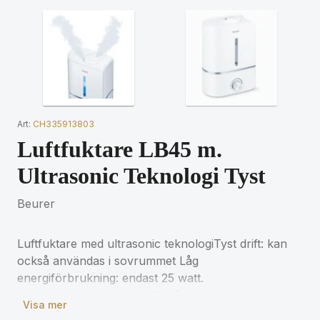
Art:
CH335913803
Luftfuktare LB45 m.
Ultrasonic Teknologi Tyst
Beurer
Luftfuktare med ultrasonic teknologiTyst drift: kan
också användas i sovrummet Låg
energiförbrukning: endast 25 watt.
Lämplig för rum upp till 30 m².
Visa mer
Luftfuktar upp till 300 ml / h.