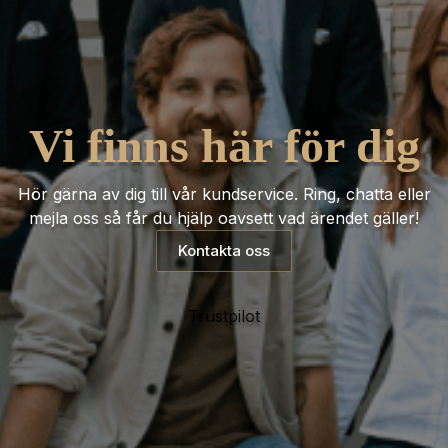
Vi finns här för dig
Hör gärna av dig till vår kundservice. Ring, chatta eller
mejla oss så får du hjälp oavsett vad ärendet gäller!
Kontakta oss
Trustpilot