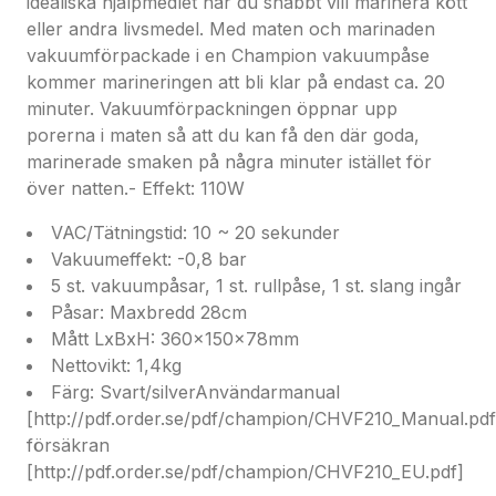
idealiska hjälpmedlet när du snabbt vill marinera kött
eller andra livsmedel. Med maten och marinaden
vakuumförpackade i en Champion vakuumpåse
kommer marineringen att bli klar på endast ca. 20
minuter. Vakuumförpackningen öppnar upp
porerna i maten så att du kan få den där goda,
marinerade smaken på några minuter istället för
över natten.- Effekt: 110W
VAC/Tätningstid: 10 ~ 20 sekunder
Vakuumeffekt: -0,8 bar
5 st. vakuumpåsar, 1 st. rullpåse, 1 st. slang ingår
Påsar: Maxbredd 28cm
Mått LxBxH: 360x150x78mm
Nettovikt: 1,4kg
Färg: Svart/silverAnvändarmanual
[http://pdf.order.se/pdf/champion/CHVF210_Manual.pd
försäkran
[http://pdf.order.se/pdf/champion/CHVF210_EU.pdf]