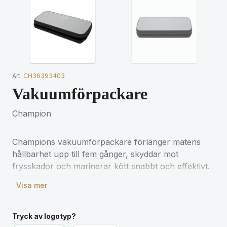
Art:
CH36393403
Vakuumförpackare
Champion
Champions vakuumförpackare förlänger matens
hållbarhet upp till fem gånger, skyddar mot
frysskador och marinerar kött snabbt och effektivt.
Den är också ett perfekt val om du ska
Visa mer
vakuumförpacka för Sous Vide-tillagning.
Vakuumförpackaren levereras med fem
vakuumpåsar, en rullpåse samt en slang för
Tryck av logotyp?
koppling till t.ex. vakuumbehållare. Champions