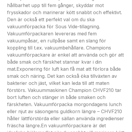
över natten.- Effekt: 110W
hållbarhet upp till fem gånger, skyddar mot
- VAC/Tätningstid: 10 ~ 20 sekunder
frysskador och marinerar kött snabbt och effektivt.
- Vakuumeffekt: -0,8 bar
Den är också ett perfekt val om du ska
- 5 st. vakuumpåsar, 1 st. rullpåse, 1 st. slang ingår
vakuumförpacka för Sous Vide-tillagning.
- Påsar: Maxbredd 28cm
Vakuumförpackaren levereras med fem
- Mått LxBxH: 360x150x78mm
vakuumpåsar, en rullpåse samt en slang för
- Nettovikt: 1,4kg
koppling till t.ex. vakuumbehållare. Champions
- Färg: Svart/silverAnvändarmanual
vakuumförpackare är enkel att använda och gör att
[http://pdf.order.se/pdf/champion/CHVF210_Manual.pd
både smak och färskhet stannar kvar i din
försäkran
mat.Exponering för luft kan få mat att förlora både
[http://pdf.order.se/pdf/champion/CHVF210_EU.pdf]
smak och näring. Det kan också öka tillväxten av
bakterier och jäst, vilket kan leda till att maten
förstörs. Vakuummaskinen Champion CHVF210 tar
bort luften och stänger in både smaken och
färskheten. Vakuumförpacka morgondagens lunch
eller njut av säsongens guldkorn längre – CHVF210
håller lättförstörda eller sällan använda ingredienser
fräscha längre.En vakuumförpackare är det