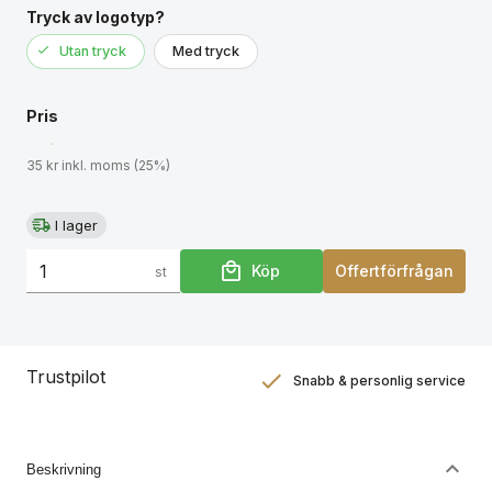
- UL checked, Flamsäkra enl. UL94V-2
Tryck av logotyp?
- Max belastning: Upp till 11 kg
Utan tryck
Med tryck
- Antal per förp.: 100st
- Längd: 200 x 2,5 mm
Pris
35 kr inkl. moms (25%)
I lager
Köp
Offertförfrågan
st
Trustpilot
Snabb & personlig service
Nöjdhetsgaranti
Hållbara gåvor
Beskrivning