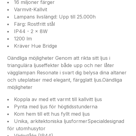
ett varmvitt ljus som skiner som sommarsolen till ett
16 miljoner färger
iskallt dagsljus som för tankarna till vintern. Njut av
Varmvit-Kallvit
alla nyanser av vitt ljus som passar ditt humör året
Lampans livslängd: Upp till 25.000h
runt.Kom hem med ljus
Färg: Rostfritt stål
Ställ in Philips Hue-appen så att den märker när du
IP44 - 2 x 8W
närmar dig hemmet. Belysningen tänds automatiskt
1200 lm
innan du ens klivit ur bilen eller är på väg upp mot
Kräver Hue Bridge
din ytterdörr.Kräver en Philips Hue-brygga
Oändliga möjligheter Genom att rikta sitt ljus i
Genom att ansluta dina Philips Huelampor till
triangulära ljuseffekter både upp och ner låter
bryggan kan du styra belysningen från din
vägglampan Resonate i svart dig belysa dina altaner
smarttelefon eller surfplatta via Philips Hue-appen.
och uteplatser med elegant, färgglatt ljus.Oändliga
Du kan också tända, släcka och dimra dina Philips
möjligheter
Hue-lampor med hjälp av Philips Hue-
strömbrytaren med dimmer.Pynta med ljus för
Koppla av med ett varmt till kallvitt ljus
högtidsstunderna
Pynta med ljus för högtidsstunderna
Festglädjen börjar här — med smart belysning! Med
Kom hem till ett hus fyllt med ljus
Philips Hue-lampor ger du ditt hem den rätta
Unika, arkitektoniska ljusformerSpecialdesignad
atmosfären för årets alla högtider: rött och grönt för
för utomhusytor
jul, milda pasteller till våren, till och med ett djupt
Vädertålig (IP44)