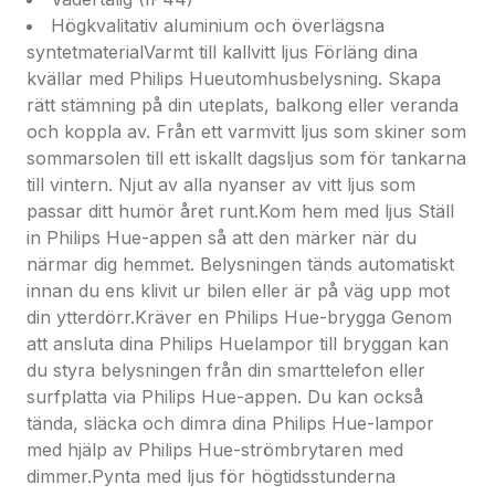
glödande lila för att skapa gatans läbbigaste
Högkvalitativ aluminium och överlägsna
spökhus till Halloween.Unika, arkitektoniska
syntetmaterialVarmt till kallvitt ljus Förläng dina
ljusformer
kvällar med Philips Hueutomhusbelysning. Skapa
Skapa ett arkitektoniskt blickfång med hjälp av
rätt stämning på din uteplats, balkong eller veranda
utomhusarmaturer som erbjuder knivskarpa,
och koppla av. Från ett varmvitt ljus som skiner som
triangulära ljuseffekter mot väggar och andra
sommarsolen till ett iskallt dagsljus som för tankarna
ytor.Styr det på ditt sätt
till vintern. Njut av alla nyanser av vitt ljus som
Anslut dina Philips Hue-lampor till Hue-bryggan och
passar ditt humör året runt.Kom hem med ljus Ställ
börja utforska de oändliga möjligheterna. Styr
in Philips Hue-appen så att den märker när du
belysningen från din smartphone eller surfplatta via
närmar dig hemmet. Belysningen tänds automatiskt
Philips Hue-appen eller lägg till
innan du ens klivit ur bilen eller är på väg upp mot
inomhusströmbrytarna i systemet för att byta ljus.
din ytterdörr.Kräver en Philips Hue-brygga Genom
Ställ in timers, aviseringar, larm och mycket mer
att ansluta dina Philips Huelampor till bryggan kan
och njut av den kompletta Philips Hue-upplevelsen.
du styra belysningen från din smarttelefon eller
Philips Hue fungerar även med Amazon Alexa,
surfplatta via Philips Hue-appen. Du kan också
Apple Homekit och Google Assistant så att du kan
tända, släcka och dimra dina Philips Hue-lampor
styra belysningen med rösten.Vädertålig (IP44)
med hjälp av Philips Hue-strömbrytaren med
Den här Philips Hue-lampan är särskilt utformad för
dimmer.Pynta med ljus för högtidsstunderna
utomhusmiljöer och har genomgått noggranna