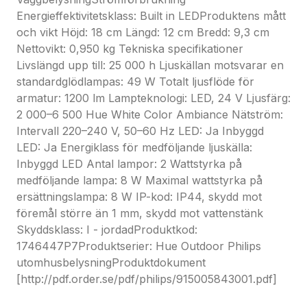
skydd mot vattenstänk
Energieffektivitetsklass: Built in LEDProduktens mått
Skyddsklass: I - jordadProduktkod:
och vikt Höjd: 18 cm Längd: 12 cm Bredd: 9,3 cm
1746447P7Produktserier:
Nettovikt: 0,950 kg Tekniska specifikationer
Hue Outdoor
Livslängd upp till: 25 000 h Ljuskällan motsvarar en
Philips utomhusbelysningProduktdokument
standardglödlampas: 49 W Totalt ljusflöde för
[http://pdf.order.se/pdf/philips/915005843001.pdf]
armatur: 1200 lm Lampteknologi: LED, 24 V Ljusfärg:
2 000–6 500 Hue White Color Ambiance Nätström:
Intervall 220–240 V, 50–60 Hz LED: Ja Inbyggd
LED: Ja Energiklass för medföljande ljuskälla:
Inbyggd LED Antal lampor: 2 Wattstyrka på
medföljande lampa: 8 W Maximal wattstyrka på
ersättningslampa: 8 W IP-kod: IP44, skydd mot
föremål större än 1 mm, skydd mot vattenstänk
Skyddsklass: I - jordadProduktkod:
1746447P7Produktserier: Hue Outdoor Philips
utomhusbelysningProduktdokument
[http://pdf.order.se/pdf/philips/915005843001.pdf]