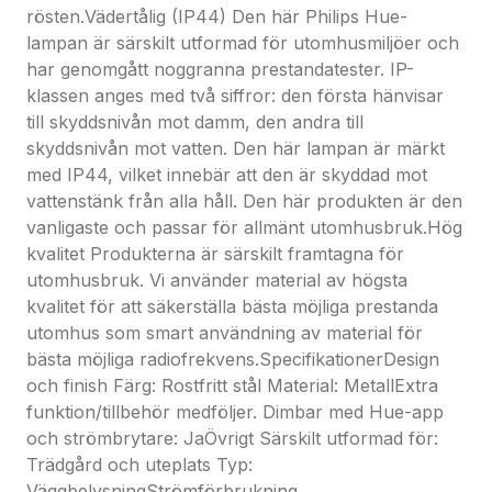
och vikt
rösten.Vädertålig (IP44) Den här Philips Hue-
Höjd: 18 cm
lampan är särskilt utformad för utomhusmiljöer och
Längd: 12 cm
har genomgått noggranna prestandatester. IP-
Bredd: 9,3 cm
klassen anges med två siffror: den första hänvisar
Nettovikt: 0,950 kg
till skyddsnivån mot damm, den andra till
Tekniska specifikationer
skyddsnivån mot vatten. Den här lampan är märkt
Livslängd upp till: 25 000 h
med IP44, vilket innebär att den är skyddad mot
Ljuskällan motsvarar en standardglödlampas: 49 W
vattenstänk från alla håll. Den här produkten är den
Totalt ljusflöde för armatur: 1200 lm
vanligaste och passar för allmänt utomhusbruk.Hög
Lampteknologi: LED, 24 V
kvalitet Produkterna är särskilt framtagna för
Ljusfärg: 2 000–6 500 Hue White Color Ambiance
utomhusbruk. Vi använder material av högsta
Nätström: Intervall 220–240 V, 50–60 Hz
kvalitet för att säkerställa bästa möjliga prestanda
LED: Ja
utomhus som smart användning av material för
Inbyggd LED: Ja
bästa möjliga radiofrekvens.SpecifikationerDesign
Energiklass för medföljande ljuskälla: Inbyggd LED
och finish Färg: Rostfritt stål Material: MetallExtra
Antal lampor: 2
funktion/tillbehör medföljer. Dimbar med Hue-app
Wattstyrka på medföljande lampa: 8 W
och strömbrytare: JaÖvrigt Särskilt utformad för:
Maximal wattstyrka på ersättningslampa: 8 W
Trädgård och uteplats Typ:
IP-kod: IP44, skydd mot föremål större än 1 mm,
VäggbelysningStrömförbrukning