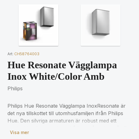
Art:
CH58764003
Hue Resonate Vägglampa
Inox White/Color Amb
Philips
Philips Hue Resonate Vägglampa InoxResonate är
det nya tillskottet till utomhusfamiljen ifrån Philips
Hue. Den silvriga armaturen är robust med ett
starkt, klart ljus som lyser både uppåt och neråt. De
Visa mer
sitter perfekt precis vid dörren eller ringlade runt