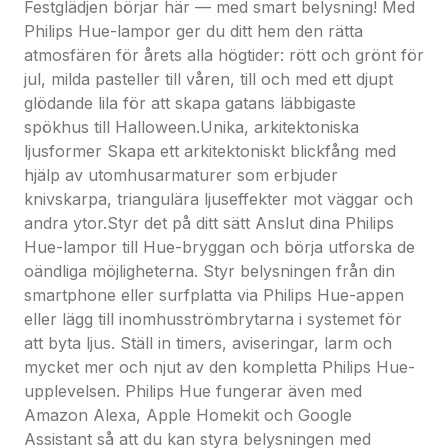
Festglädjen börjar här — med smart belysning! Med
prestandatester. IP-klassen anges med två siffror:
Philips Hue-lampor ger du ditt hem den rätta
den första hänvisar till skyddsnivån mot damm, den
atmosfären för årets alla högtider: rött och grönt för
andra till skyddsnivån mot vatten. Den här lampan
jul, milda pasteller till våren, till och med ett djupt
är märkt med IP44, vilket innebär att den är
glödande lila för att skapa gatans läbbigaste
skyddad mot vattenstänk från alla håll. Den här
spökhus till Halloween.Unika, arkitektoniska
produkten är den vanligaste och passar för allmänt
ljusformer Skapa ett arkitektoniskt blickfång med
utomhusbruk.Hög kvalitet
hjälp av utomhusarmaturer som erbjuder
Produkterna är särskilt framtagna för utomhusbruk.
knivskarpa, triangulära ljuseffekter mot väggar och
Vi använder material av högsta kvalitet för att
andra ytor.Styr det på ditt sätt Anslut dina Philips
säkerställa bästa möjliga prestanda utomhus som
Hue-lampor till Hue-bryggan och börja utforska de
smart användning av material för bästa möjliga
oändliga möjligheterna. Styr belysningen från din
radiofrekvens.SpecifikationerDesign och finish
smartphone eller surfplatta via Philips Hue-appen
Färg: Rostfritt stål
eller lägg till inomhusströmbrytarna i systemet för
Material: MetallExtra funktion/tillbehör medföljer.
att byta ljus. Ställ in timers, aviseringar, larm och
Dimbar med Hue-app och strömbrytare: JaÖvrigt
mycket mer och njut av den kompletta Philips Hue-
Särskilt utformad för: Trädgård och uteplats
upplevelsen. Philips Hue fungerar även med
Typ: VäggbelysningStrömförbrukning
Amazon Alexa, Apple Homekit och Google
Energieffektivitetsklass: Built in LEDProduktens mått
Assistant så att du kan styra belysningen med