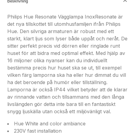
Beskrivning
- Kräver Hue Bridge
Philips Hue Resonate Vägglampa InoxResonate är
Oändliga möjligheter
det nya tillskottet till utomhusfamiljen ifrån Philips
Genom att rikta sitt ljus i triangulära ljuseffekter både
Hue. Den silvriga armaturen är robust med ett
upp och ner låter vägglampan Resonate i svart dig
starkt, klart ljus som lyser både uppåt och neråt. De
belysa dina altaner och uteplatser med elegant,
sitter perfekt precis vid dörren eller ringlade runt
färgglatt ljus.Oändliga möjligheter
huset för att bidra med optimal effekt. Med hjälp av
- Koppla av med ett varmt till kallvitt ljus
16 miljoner olika nyanser kan du individuellt
- Pynta med ljus för högtidsstunderna
bestämma precis hur huset ska se ut, till exempel
- Kom hem till ett hus fyllt med ljus
vilken färg lamporna ska ha eller hur dimmat du vill
- Unika, arkitektoniska ljusformerSpecialdesignad
ha det beroende på humör eller tillställning.
för utomhusytor
Lamporna är också IP44 vilket betyder att de klarar
- Vädertålig (IP44)
av rinnande vatten och tillsammans med den långa
- Högkvalitativ aluminium och överlägsna
livslängden gör detta inte bara till en fantastiskt
syntetmaterialVarmt till kallvitt ljus
snygg ljuskälla utan också ett miljövänligt val.
Förläng dina kvällar med Philips
Hueutomhusbelysning. Skapa rätt stämning på din
Hue White and color ambiance
uteplats, balkong eller veranda och koppla av. Från
230V fast installation