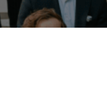
Vi finns här för dig
Hör gärna av dig till vår kundservice. Ring, chatta eller
mejla oss så får du hjälp oavsett vad ärendet gäller!
Kontakta oss