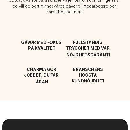
Upptäck varför våra kunder väljer oss om och om igen när 
de vill ge bort minnesvärda gåvor till medarbetare och 
samarbetspartners.
GÅVOR MED FOKUS 
FULLSTÄNDIG 
PÅ KVALITET
TRYGGHET MED VÅR 
NÖJDHETSGARANTI
CHARMA GÖR 
BRANSCHENS 
JOBBET, DU FÅR 
HÖGSTA 
KUNDNÖJDHET
ÄRAN