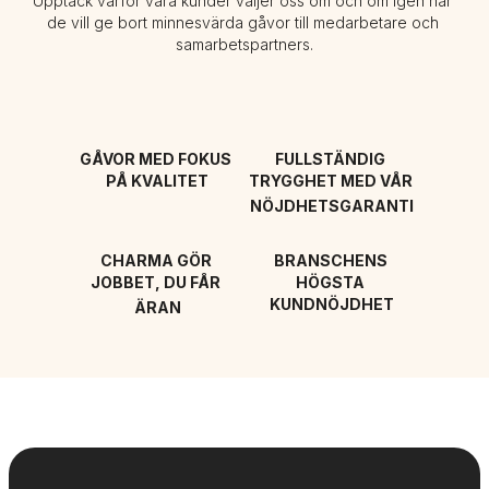
Upptäck varför våra kunder väljer oss om och om igen när 
de vill ge bort minnesvärda gåvor till medarbetare och 
samarbetspartners.
GÅVOR MED FOKUS 
FULLSTÄNDIG 
PÅ KVALITET
TRYGGHET MED VÅR 
NÖJDHETSGARANTI
CHARMA GÖR 
BRANSCHENS 
JOBBET, DU FÅR 
HÖGSTA 
KUNDNÖJDHET
ÄRAN