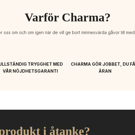
Varför Charma?
er oss om och om igen när de vill ge bort minnesvärda gåvor till me
ULLSTÄNDIG TRYGGHET MED 
CHARMA GÖR JOBBET, DU FÅ
VÅR NÖJDHETSGARANTI
ÄRAN
 produkt i åtanke?