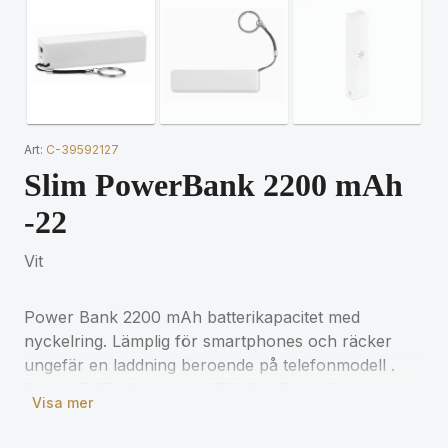
Art:
C-39592127
Slim PowerBank 2200 mAh
-22
Vit
Power Bank 2200 mAh batterikapacitet med
nyckelring. Lämplig för smartphones och räcker
ungefär en laddning beroende på telefonmodell .
Output DC5V/1A, Input CD5V/1A. Tiden för att ladda
Visa mer
Power banken är ca 4-5 timmar och den kan laddas
ca 500 ggr under sin livscykel.