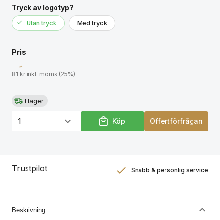
Tryck av logotyp?
Utan tryck
Med tryck
Pris
81 kr inkl. moms (25%)
I lager
Köp
Offertförfrågan
Trustpilot
Snabb & personlig service
Nöjdhetsgaranti
Hållbara gåvor
Beskrivning