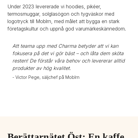
Under 2023 levererade vi hoodies, pikéer, 
termosmuggar, solglasögon och tygväskor med 
logotryck till Moblrn, med målet att bygga en stark 
företagskultur och uppnå god varumärkeskännedom.
Att teama upp med Charma betyder att vi kan 
fokusera på det vi gör bäst – och låta dem sköta 
resten! De förstår våra behov och levererar alltid 
produkter av hög kvalitet.
- Victor Pege, säljchef på Moblrn
Berättarnätet Öst: En kaffe 