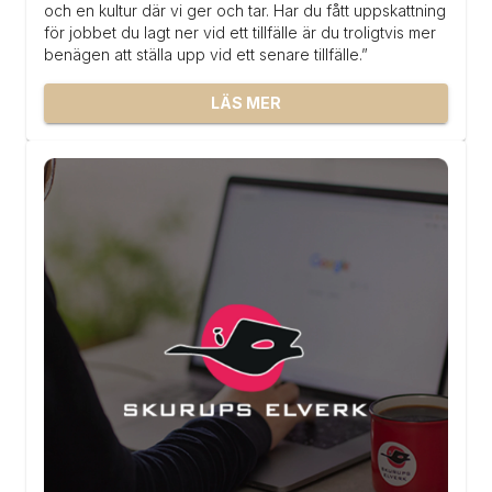
och en kultur där vi ger och tar. Har du fått uppskattning 
för jobbet du lagt ner vid ett tillfälle är du troligtvis mer 
benägen att ställa upp vid ett senare tillfälle.”
LÄS MER