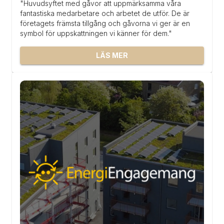
"Huvudsyftet med gåvor att uppmärksamma våra 
fantastiska medarbetare och arbetet de utför. De är 
företagets främsta tillgång och gåvorna vi ger är en 
symbol för uppskattningen vi känner för dem."
LÄS MER