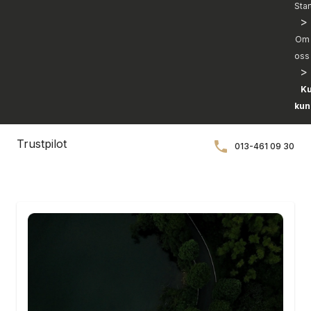
Star
>
Om
oss
>
K
kun
Trustpilot
013-461 09 30
hej@charma.io
Chatta med oss