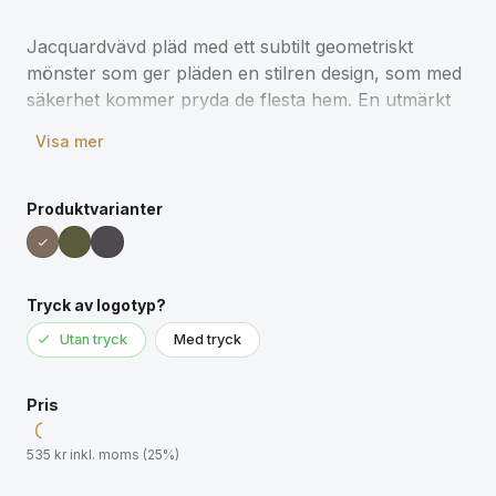
Jacquardvävd pläd med ett subtilt geometriskt
mönster som ger pläden en stilren design, som med
säkerhet kommer pryda de flesta hem. En utmärkt
pläd för dig som inte nöjer dig med enbart
Visa mer
bekvämlighet, utan som även vill ha något som ger
ett mer stilfullt intryck i hemmet. Tillverkad av 100%
acryl, ett konstgjort syntetmaterial med egenskaper
Produktvarianter
som skall efterlikna ullfibern. OEKO-TEX Standard
100 innebär att plädens material lever upp till en rad
kriterier gällande produktsäkerhet.
Tryck av logotyp?
Mått 1700x1300 mm
Utan tryck
Med tryck
Färg: Grå | Mått: 130 x 170 cm | Material: 100%
Pris
akryl, OEKO-TEX | Varumärke: Vinga Sweden
535 kr inkl. moms (25%)