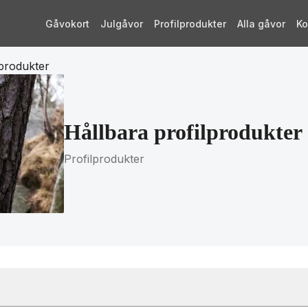
Gåvokort
Julgåvor
Profilprodukter
Alla gåvor
Ko
lprodukter
Hållbara profilprodukter
Profilprodukter