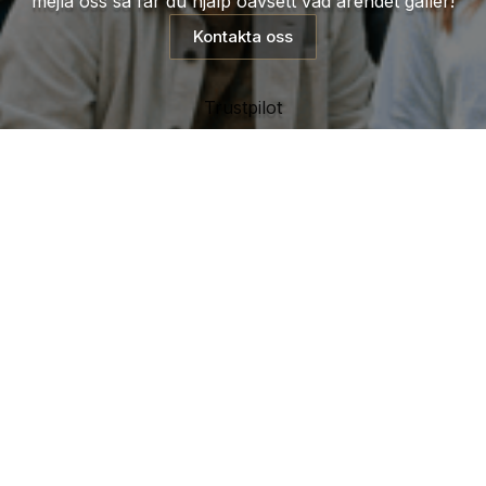
mejla oss så får du hjälp oavsett vad ärendet gäller!
Kontakta oss
Trustpilot