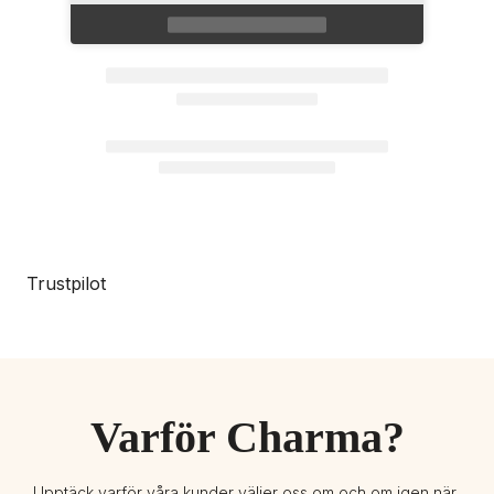
Trustpilot
Varför Charma?
Upptäck varför våra kunder väljer oss om och om igen när 