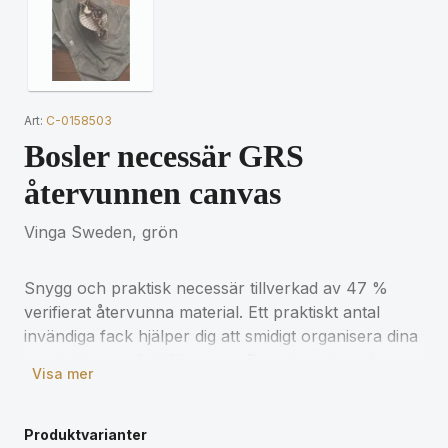
Art:
C-0158503
Bosler necessär GRS
återvunnen canvas
Vinga Sweden, grön
Snygg och praktisk necessär tillverkad av 47 %
verifierat återvunna material. Ett praktiskt antal
invändiga fack hjälper dig att smidigt organisera dina
produkter, perfekt för resor. Den eleganta och
Visa mer
mångsidiga designen passar enkelt i din större
väska. En enkel och effektiv lösning för alla dina
resebehov. Tillverkad av GRS (Global Recycled
Produktvarianter