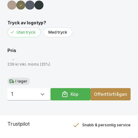
Standard) certifierade återvunna material. GRS
certifiering säkerställer en helt certifierad
leveranskedja av de återvunna materialen.
Tryck av logotyp?
Totalt återvunnet innehåll är baserat på total
Utan tryck
Med tryck
produktvikt.
Pris
239 kr inkl. moms (25%)
I lager
Köp
Offertförfrågan
Trustpilot
Snabb & personlig service
Nöjdhetsgaranti
Hållbara gåvor