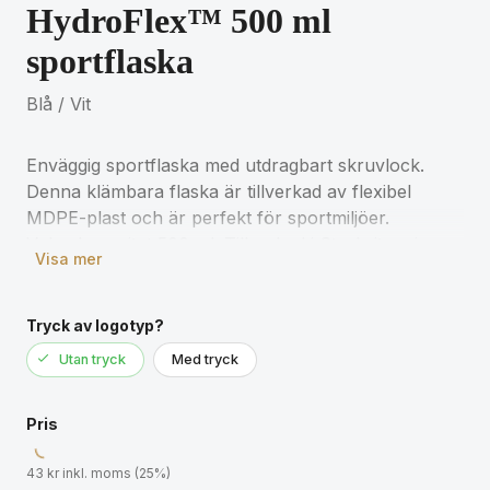
HydroFlex™ 500 ml
sportflaska
Blå / Vit
Enväggig sportflaska med utdragbart skruvlock.
Denna klämbara flaska är tillverkad av flexibel
MDPE-plast och är perfekt för sportmiljöer.
Volymkapacitet 500 ml. Tillverkad i Storbritannien.
Visa mer
MDPE-plast, PP-plast.
Tryck av logotyp?
Utan tryck
Med tryck
Pris
43 kr inkl. moms (25%)