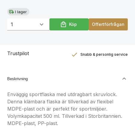
I lager
Köp
Offertförfrågan
Trustpilot
Snabb & personlig service
Nöjdhetsgaranti
Hållbara gåvor
Beskrivning
Enväggig sportflaska med utdragbart skruvlock.
Denna klämbara flaska är tillverkad av flexibel
MDPE-plast och är perfekt för sportmiljöer.
Volymkapacitet 500 ml. Tillverkad i Storbritannien.
MDPE-plast, PP-plast.