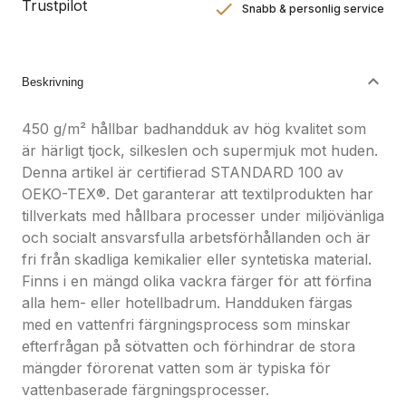
Trustpilot
Snabb & personlig service
Nöjdhetsgaranti
Hållbara gåvor
Beskrivning
450 g/m² hållbar badhandduk av hög kvalitet som
är härligt tjock, silkeslen och supermjuk mot huden.
Denna artikel är certifierad STANDARD 100 av
OEKO-TEX®. Det garanterar att textilprodukten har
tillverkats med hållbara processer under miljövänliga
och socialt ansvarsfulla arbetsförhållanden och är
fri från skadliga kemikalier eller syntetiska material.
Finns i en mängd olika vackra färger för att förfina
alla hem- eller hotellbadrum. Handduken färgas
med en vattenfri färgningsprocess som minskar
efterfrågan på sötvatten och förhindrar de stora
mängder förorenat vatten som är typiska för
vattenbaserade färgningsprocesser.