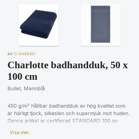
Art:
C-0449301
Charlotte badhandduk, 50 x
100 cm
Bullet, Marinblå
450 g/m² hållbar badhandduk av hög kvalitet som
är härligt tjock, silkeslen och supermjuk mot huden.
Denna artikel är certifierad STANDARD 100 av
OEKO-TEX®. Det garanterar att textilprodukten har
Visa mer
tillverkats med hållbara processer under miljövänliga